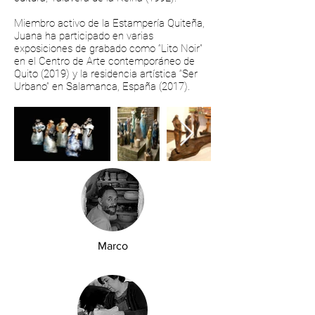
Miembro activo de la Estampería Quiteña,
Juana ha participado en varias
exposiciones de grabado como “Lito Noir”
en el Centro de Arte contemporáneo de
Quito (2019) y la residencia artística “Ser
Urbano” en Salamanca, España (2017).
Marco