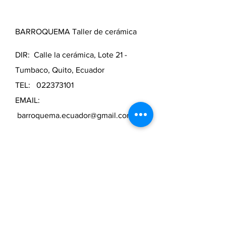
BARROQUEMA Taller de cerámica
DIR: Calle la cerámica, Lote 21 -
Tumbaco, Quito, Ecuador
TEL:
022373101
EMAIL:
barroquema.ecuador@gmail.com
LUNES A VIERNES:
9h00 - 18h00
SÁBADOS Y DOMINGOS:
Bajo
previa cita